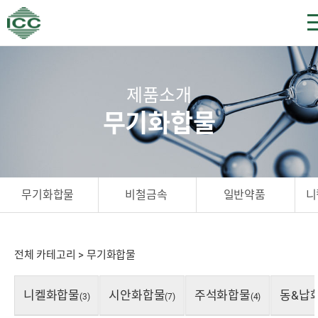
제품소개
무기화합물
무기화합물
비철금속
일반약품
니
전체 카테고리
>
무기화합물
니켈화합물
시안화합물
주석화합물
동&납
(3)
(7)
(4)