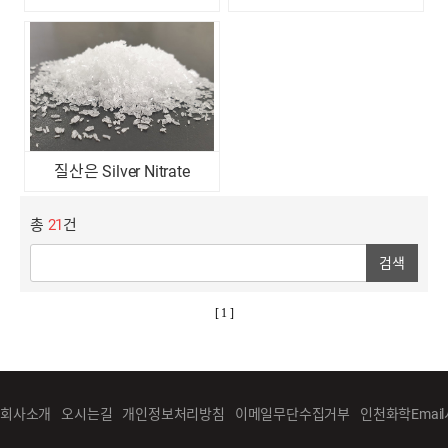
질산은 Silver Nitrate
총
21
건
검색
[ 1 ]
회사소개
오시는길
개인정보처리방침
이메일무단수집거부
인천화학Emai