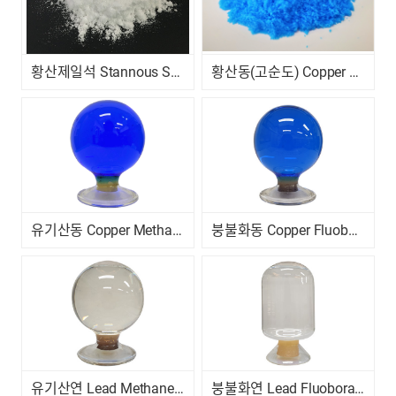
황산제일석 Stannous Sulfate
황산동(고순도) Copper Sulfate(High Purity)
유기산동 Copper Methane Sulfonate
붕불화동 Copper Fluoborate
유기산연 Lead Methane Sulfonate Solution
붕불화연 Lead Fluoborate