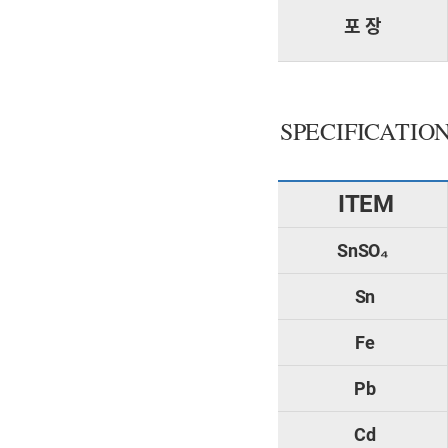
포 장
SPECIFICATIO
ITEM
SnSO₄
Sn
Fe
Pb
Cd