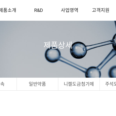
제품소개
R&D
사업영역
고객지원
제품상세
금속
일반약품
니켈도금첨가제
주석