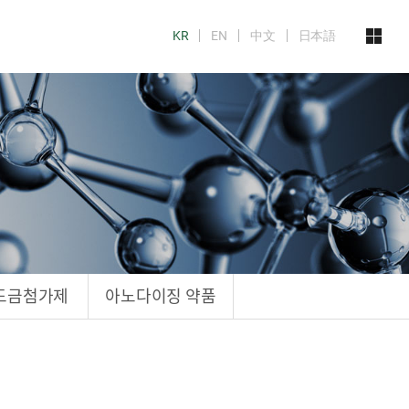
KR
EN
中文
日本語
도금첨가제
아노다이징 약품