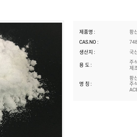
제품명 :
황
CAS.NO :
748
생산지 :
국산
주석
용 도 :
제조
황산
명 칭 :
주석(
ACI