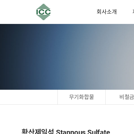
회사소개
무기화합물
비철
황산제일석 Stannous Sulfate