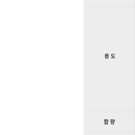
용 도
함 량