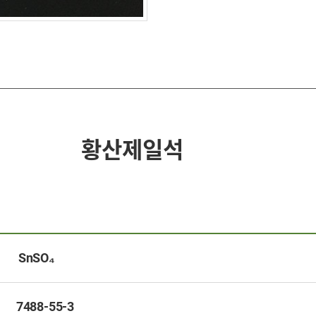
제일석
SnSO₄
7488-55-3