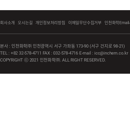
회사소개
오시는길
개인정보처리방침
이메일무단수집거부
인천화학Emai
본사 : 인천화학㈜ 인천광역시 서구 가좌동 173-90 (서구 건지로 98-21)
TEL : +82 32-578-4711 FAX : 032-578-4716 E-mail : icc@inchem.co.kr
COPYRIGHT ⓒ 2021 인천화학㈜. ALL RIGHT RESERVED.